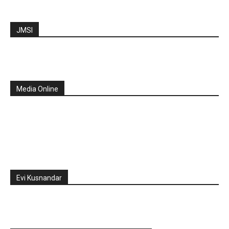
JMSI
Media Online
Evi Kusnandar