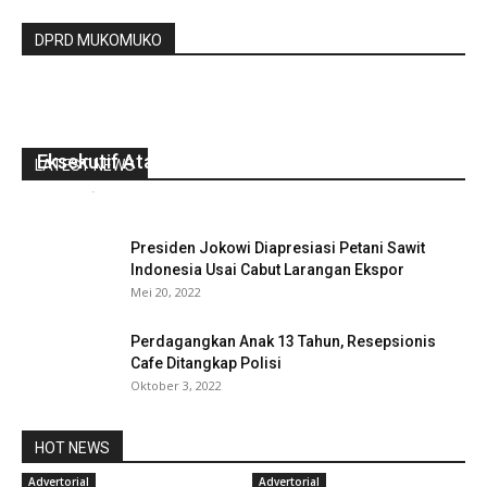
DPRD MUKOMUKO
DPRD Bengkulu Utara Gelar Paripurna Jawaban
Eksekutif Atas Pandangan Fraksi-Fraksi
LATEST NEWS
redaksi
-
September 2, 2022
0
Presiden Jokowi Diapresiasi Petani Sawit
Indonesia Usai Cabut Larangan Ekspor
Mei 20, 2022
Perdagangkan Anak 13 Tahun, Resepsionis
Cafe Ditangkap Polisi
Oktober 3, 2022
HOT NEWS
Advertorial
Advertorial