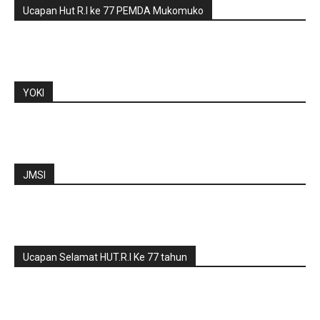
Ucapan Hut R.I ke 77 PEMDA Mukomuko
YOKI
JMSI
Ucapan Selamat HUT.R.I Ke 77 tahun