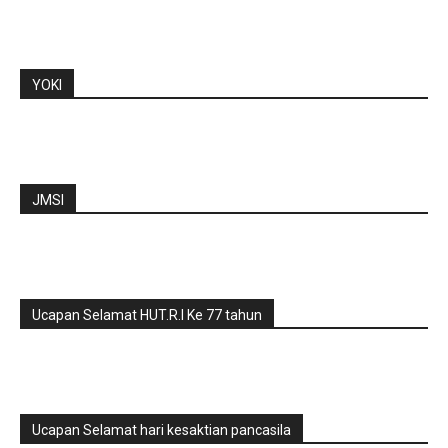
YOKI
JMSI
Ucapan Selamat HUT.R.I Ke 77 tahun
Ucapan Selamat hari kesaktian pancasila