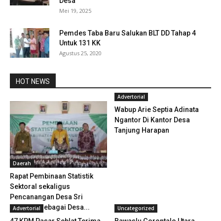
Desa
Mei 19, 2025
Pemdes Taba Baru Salukan BLT DD Tahap 4
Untuk 131 KK
Agustus 25, 2020
HOT NEWS
Advertorial
Wabup Arie Septia Adinata
Ngantor Di Kantor Desa
Tanjung Harapan
Daerah
Rapat Pembinaan Statistik
Sektoral sekaligus
Pencanangan Desa Sri
Kuncoro Sebagai Desa...
Advertorial
Uncategorized
47 KPM Pasar Seblat Terima
Bawaslu Gorontalo Utara