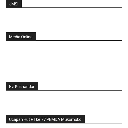
JMSI
Media Online
Evi Kusnandar
Ucapan Hut R.I ke 77 PEMDA Mukomuko