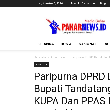
Jumat, Agustus 7, 2026
Masuk / Bergabung
Blog
Pakar
News
BERANDA
DUNIA
NASIONAL
DA
Beranda
Advertorial
Paripurna DPRD Bengkulu U
Advertorial
Paripurna DPRD 
Bupati Tandatan
KUPA Dan PPAS D