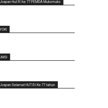
Ucapan Hut R.I ke 77 PEMDA Mukomuko
YOKI
JMSI
Ucapan Selamat HUT.R.I Ke 77 tahun