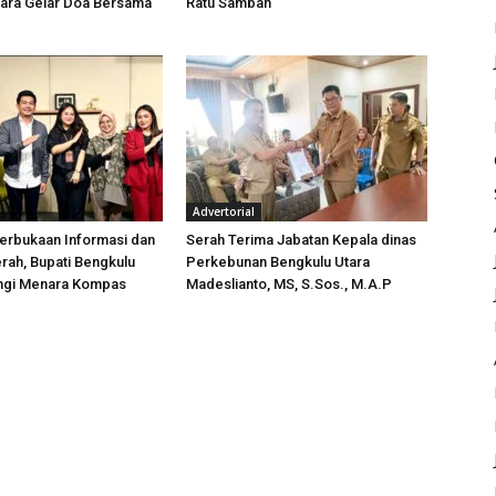
tara Gelar Doa Bersama
Ratu Samban
Advertorial
erbukaan Informasi dan
Serah Terima Jabatan Kepala dinas
rah, Bupati Bengkulu
Perkebunan Bengkulu Utara
ungi Menara Kompas
Madeslianto, MS, S.Sos., M.A.P