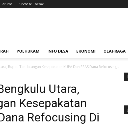
Forums
Purchase Theme
ERAH
POLHUKAM
INFO DESA
EKONOMI
OLAHRAGA
tara, Bupati Tandatangan Kesepakatan KUPA Dan PPAS Dana Refocusing...
Bengkulu Utara,
gan Kesepakatan
ana Refocusing Di