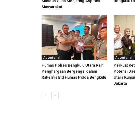
Musdus Guna Menjaring Aspirasi
Bengkulu U
Masyarakat
Advertorial
Advertorial
Humas Polres Bengkulu Utara Raih
Perkuat Ket
Penghargaan Bergengsi dalam
Potensi Dae
Rakernis Bid Humas Polda Bengkulu
Utara Kunj
Jakarta