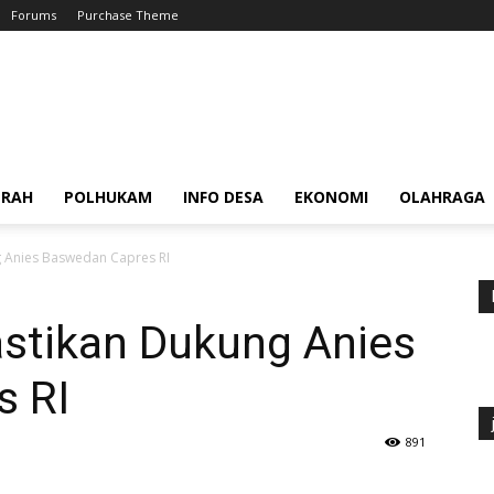
Forums
Purchase Theme
ERAH
POLHUKAM
INFO DESA
EKONOMI
OLAHRAGA
 Anies Baswedan Capres RI
stikan Dukung Anies
s RI
891