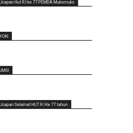
Ucapan Hut R.I ke 77 PEMDA Mukomuko
YOKI
JMSI
Ucapan Selamat HUT.R.I Ke 77 tahun