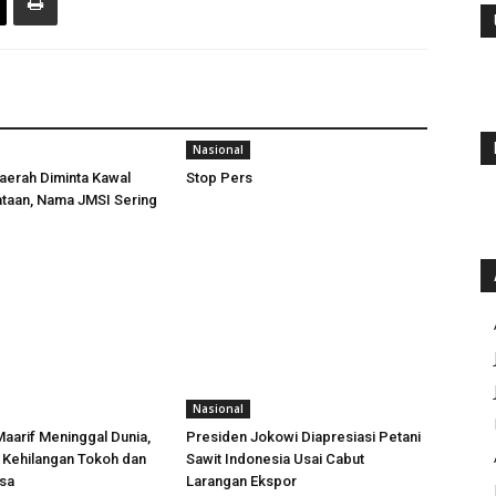
Nasional
aerah Diminta Kawal
Stop Pers
taan, Nama JMSI Sering
Nasional
Maarif Meninggal Dunia,
Presiden Jokowi Diapresiasi Petani
ta Kehilangan Tokoh dan
Sawit Indonesia Usai Cabut
sa
Larangan Ekspor