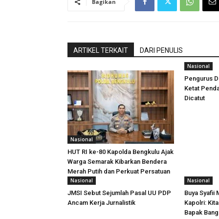
Bagikan
ARTIKEL TERKAIT
DARI PENULIS
Nasional
Pengurus D
Ketat Penda
Dicatut
Nasional
HUT RI ke-80 Kapolda Bengkulu Ajak
Warga Semarak Kibarkan Bendera
Merah Putih dan Perkuat Persatuan
Nasional
Nasional
JMSI Sebut Sejumlah Pasal UU PDP
Buya Syafii 
Ancam Kerja Jurnalistik
Kapolri: Ki
Bapak Bang