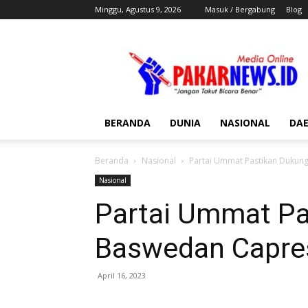
Minggu, Agustus 9, 2026
Masuk / Bergabung
Blog
Pakar
News
BERANDA
DUNIA
NASIONAL
DA
Beranda
Nasional
Partai Ummat Pastikan Dukung
Nasional
Partai Ummat Pa
Baswedan Capre
April 16, 2023