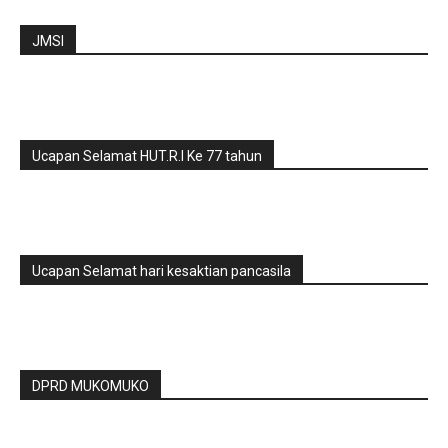
JMSI
Ucapan Selamat HUT.R.I Ke 77 tahun
Ucapan Selamat hari kesaktian pancasila
DPRD MUKOMUKO