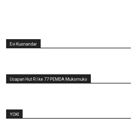
Evi Kusnandar
Ucapan Hut R.I ke 77 PEMDA Mukomuko
YOKI