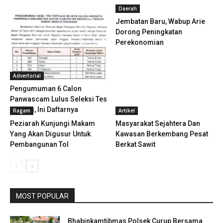
Daerah
Jembatan Baru, Wabup Arie
Dorong Peningkatan
Perekonomian
Advertorial
Pengumuman 6 Calon
Panwascam Lulus Seleksi Tes
Tertulis, Ini Daftarnya
Ragam
Artikel
Peziarah Kunjungi Makam
Masyarakat Sejahtera Dan
Yang Akan Digusur Untuk
Kawasan Berkembang Pesat
Pembangunan Tol
Berkat Sawit
MOST POPULAR
Bhabinkamtibmas Polsek Curup Bersama