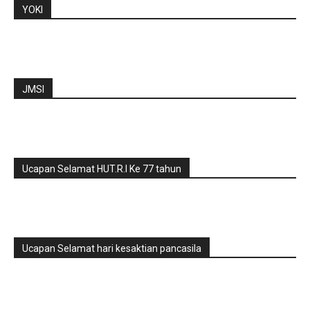
YOKI
JMSI
Ucapan Selamat HUT.R.I Ke 77 tahun
Ucapan Selamat hari kesaktian pancasila