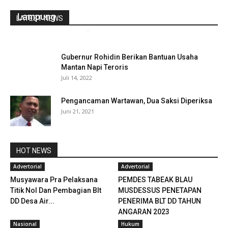
Nelayan Matahari se-Pantura Jawa dan
Lampung
LATEST NEWS
gustirahmat_ej2hz9n9
-
Januari 26, 2019
0
Gubernur Rohidin Berikan Bantuan Usaha
Mantan Napi Teroris
Juli 14, 2022
Pengancaman Wartawan, Dua Saksi Diperiksa
Juni 21, 2021
HOT NEWS
Advertorial
Advertorial
Musyawara Pra Pelaksana
PEMDES TABEAK BLAU
Titik Nol Dan Pembagian Blt
MUSDESSUS PENETAPAN
DD Desa Air...
PENERIMA BLT DD TAHUN
ANGARAN 2023
Nasional
Hukum