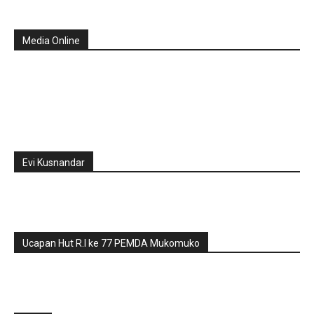
Media Online
Evi Kusnandar
Ucapan Hut R.I ke 77 PEMDA Mukomuko