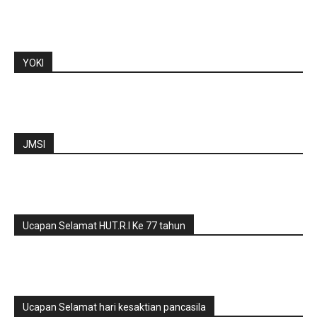
YOKI
JMSI
Ucapan Selamat HUT.R.I Ke 77 tahun
Ucapan Selamat hari kesaktian pancasila