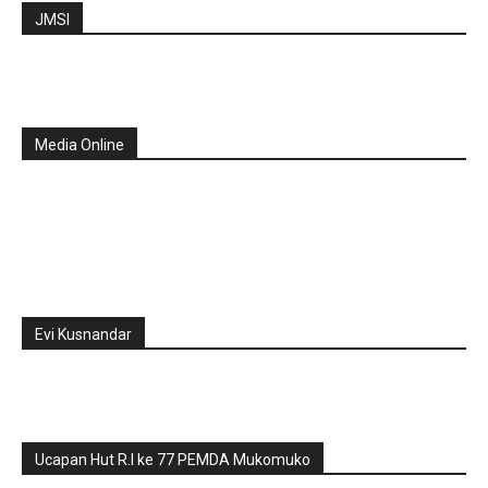
JMSI
Media Online
Evi Kusnandar
Ucapan Hut R.I ke 77 PEMDA Mukomuko