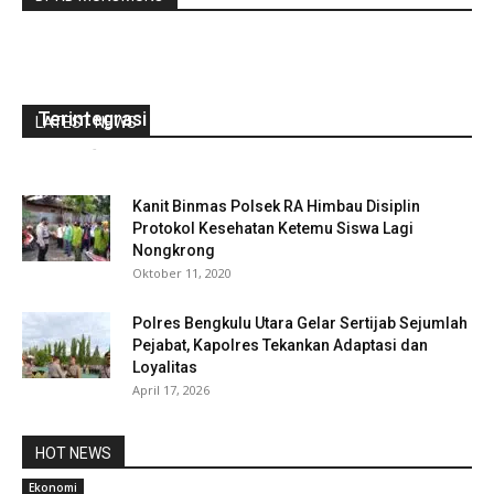
Gubernur Rohidin Harap, Sekolah Ramah Anak
Terintegrasi hingga Kabupaten/Kota
LATEST NEWS
redaksi
-
April 20, 2021
0
Kanit Binmas Polsek RA Himbau Disiplin
Protokol Kesehatan Ketemu Siswa Lagi
Nongkrong
Oktober 11, 2020
Polres Bengkulu Utara Gelar Sertijab Sejumlah
Pejabat, Kapolres Tekankan Adaptasi dan
Loyalitas
April 17, 2026
HOT NEWS
Ekonomi