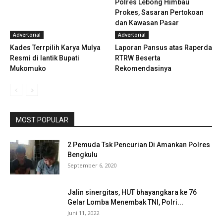
Polres Lebong Himbau
Prokes, Sasaran Pertokoan
dan Kawasan Pasar
Advertorial
Advertorial
Kades Terrpilih Karya Mulya
Laporan Pansus atas Raperda
Resmi di lantik Bupati
RTRW Beserta
Mukomuko
Rekomendasinya
MOST POPULAR
2 Pemuda Tsk Pencurian Di Amankan Polres
Bengkulu
September 6, 2020
Jalin sinergitas, HUT bhayangkara ke 76
Gelar Lomba Menembak TNI, Polri...
Juni 11, 2022