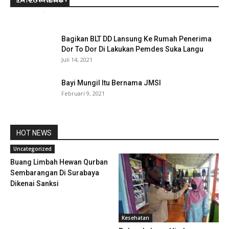
LATEST NEWS
redaksi
-
Juli 7, 2022
0
Bagikan BLT DD Lansung Ke Rumah Penerima
Dor To Dor Di Lakukan Pemdes Suka Langu
Juli 14, 2021
Bayi Mungil Itu Bernama JMSI
Februari 9, 2021
HOT NEWS
Uncategorized
Buang Limbah Hewan Qurban
Sembarangan Di Surabaya
Dikenai Sanksi
Kesehatan