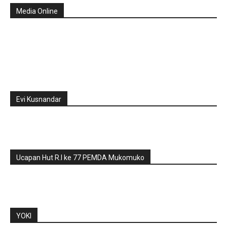
Media Online
Evi Kusnandar
Ucapan Hut R.I ke 77 PEMDA Mukomuko
YOKI