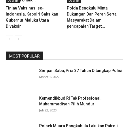
Ketahun Untuk...
Daerah
Daerah
Tinjau Vaksinasi se-
Polda Bengkulu Minta
Indonesia, Kapolri Saksikan
Dukungan Dan Peran Serta
Gubernur Maluku Utara
Masyarakat Dalam
Divaksin
pencapaian Target...
MOST POPULAR
Simpan Sabu, Pria 37 Tahun DItangkap Polisi
Maret 1, 2022
Kemendikbud RI Tak Profesional,
Muhammadiyah Pilih Mundur
Juli 22, 2020
Polsek Muara Bangkahulu Lakukan Patroli