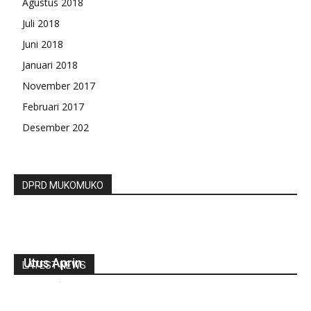
Agustus 2018
Juli 2018
Juni 2018
Januari 2018
November 2017
Februari 2017
Desember 202
DPRD MUKOMUKO
Sebelas Provinsi Ikut Tes Asesor, Bengkulu
Utus Aprin
LATEST NEWS
redaksi
-
November 6, 2022
0