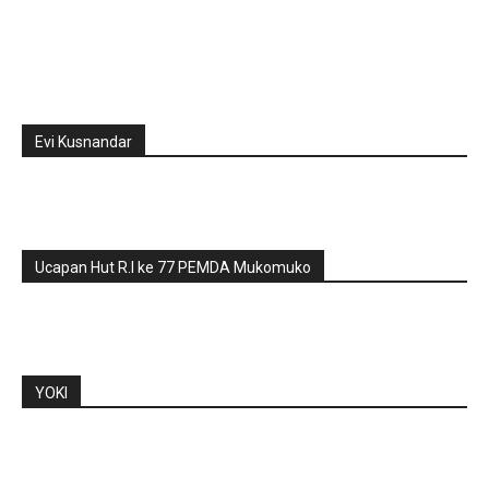
Evi Kusnandar
Ucapan Hut R.I ke 77 PEMDA Mukomuko
YOKI