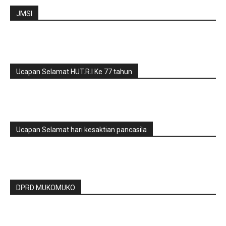
JMSI
Ucapan Selamat HUT.R.I Ke 77 tahun
Ucapan Selamat hari kesaktian pancasila
DPRD MUKOMUKO