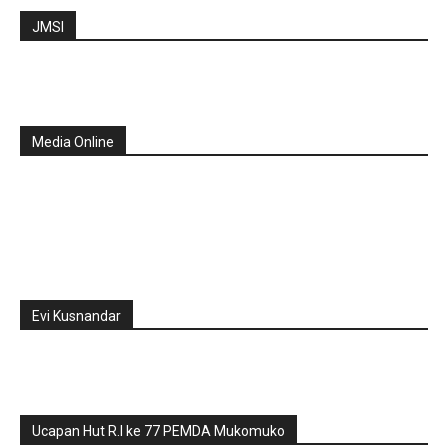
JMSI
Media Online
Evi Kusnandar
Ucapan Hut R.I ke 77 PEMDA Mukomuko