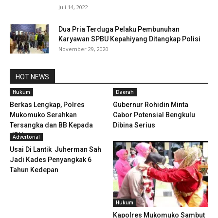
Juli 14, 2022
Dua Pria Terduga Pelaku Pembunuhan
Karyawan SPBU Kepahiyang Ditangkap Polisi
November 29, 2020
HOT NEWS
Hukum
Daerah
Berkas Lengkap, Polres
Gubernur Rohidin Minta
Mukomuko Serahkan
Cabor Potensial Bengkulu
Tersangka dan BB Kepada
Dibina Serius
JPU
Advertorial
Usai Di Lantik Juherman Sah
Jadi Kades Penyangkak 6
Tahun Kedepan
Hukum
Kapolres Mukomuko Sambut