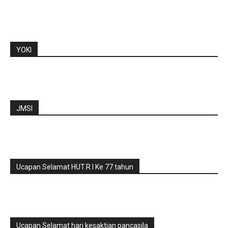
YOKI
JMSI
Ucapan Selamat HUT.R.I Ke 77 tahun
Ucapan Selamat hari kesaktian pancasila