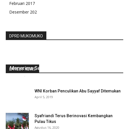
Februari 2017
Desember 202
DPRD MUKOMUKO
Tolak Otopsi Temuan Jenazah, Keluarga
Menerima Sebagai Musibah
LATEST NEWS
redaksi
-
Juni 17, 2021
0
WNI Korban Penculikan Abu Sayyaf Ditemukan
April 5, 2019
Syafriandi Terus Berinovasi Kembangkan
Pulau Tikus
Agustus 16, 2020