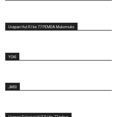
Ucapan Hut R.I ke 77 PEMDA Mukomuko
YOKI
JMSI