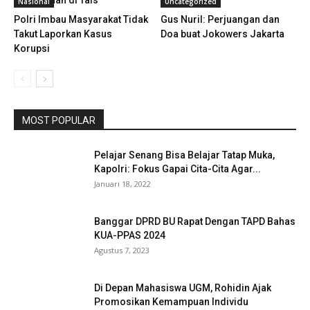
Kecelakaan di Tais
Nasional
Uncategorized
Polri Imbau Masyarakat Tidak
Gus Nuril: Perjuangan dan
Takut Laporkan Kasus
Doa buat Jokowers Jakarta
Korupsi
MOST POPULAR
Pelajar Senang Bisa Belajar Tatap Muka,
Kapolri: Fokus Gapai Cita-Cita Agar...
Januari 18, 2022
Banggar DPRD BU Rapat Dengan TAPD Bahas
KUA-PPAS 2024
Agustus 7, 2023
Di Depan Mahasiswa UGM, Rohidin Ajak
Promosikan Kemampuan Individu