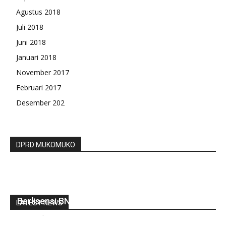
Agustus 2018
Juli 2018
Juni 2018
Januari 2018
November 2017
Februari 2017
Desember 202
DPRD MUKOMUKO
18 Wartawan Terima Sertifikat Kompetensi
Berlisensi BNSP
LATEST NEWS
redaksi
-
Desember 12, 2022
0