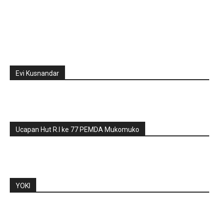
Evi Kusnandar
Ucapan Hut R.I ke 77 PEMDA Mukomuko
YOKI