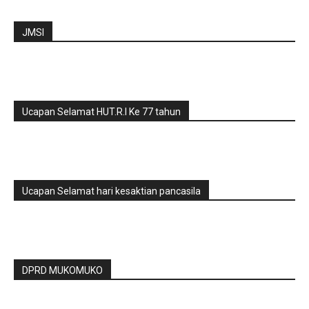
JMSI
Ucapan Selamat HUT.R.I Ke 77 tahun
Ucapan Selamat hari kesaktian pancasila
DPRD MUKOMUKO