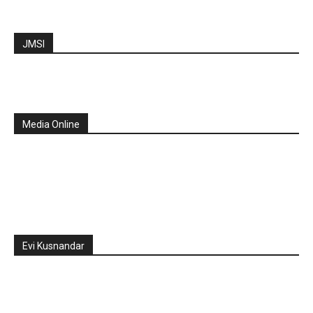
JMSI
Media Online
Evi Kusnandar