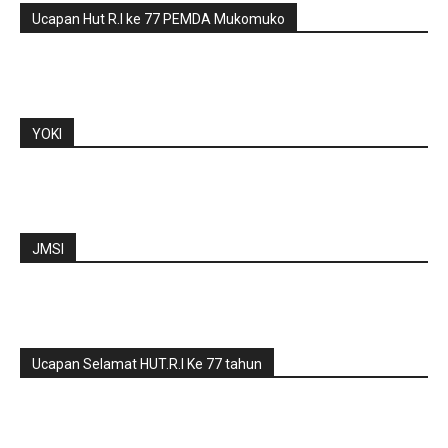
Ucapan Hut R.I ke 77 PEMDA Mukomuko
YOKI
JMSI
Ucapan Selamat HUT.R.I Ke 77 tahun