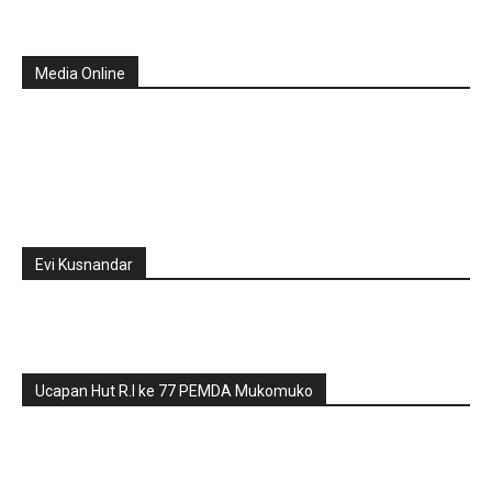
Media Online
Evi Kusnandar
Ucapan Hut R.I ke 77 PEMDA Mukomuko