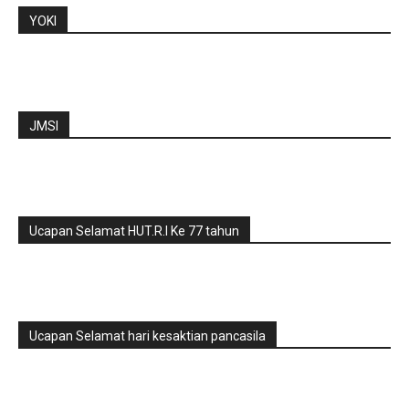
YOKI
JMSI
Ucapan Selamat HUT.R.I Ke 77 tahun
Ucapan Selamat hari kesaktian pancasila