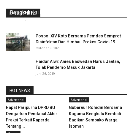
LPRI Adakan Pertemuan Dengan Anggota di
Bengkulu ini Penjelasnya
LATEST NEWS
redaksi
-
Desember 17, 2022
0
Pospol XIV Koto Bersama Pemdes Semprot
Disinfektan Dan Himbau Prokes Covid-19
Oktober 9, 2020
Haidar Alwi: Anies Baswedan Harus Jantan,
Tolak Pendemo Masuk Jakarta
Juni 26, 2019
HOT NEWS
Advertorial
Advertorial
Rapat Paripurna DPRD BU
Gubernur Rohidin Bersama
Dengarkan Pendapat Akhir
Kagama Bengkulu Kembali
Fraksi Terkait Raperda
Bagikan Sembako Warga
Tentang...
Isoman