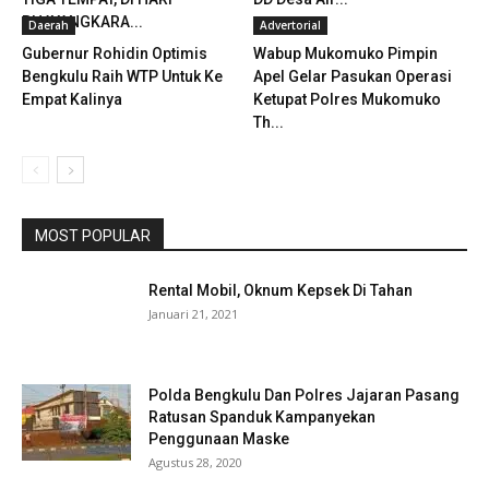
BHAYANGKARA...
Daerah
Advertorial
Gubernur Rohidin Optimis
Wabup Mukomuko Pimpin
Bengkulu Raih WTP Untuk Ke
Apel Gelar Pasukan Operasi
Empat Kalinya
Ketupat Polres Mukomuko
Th...
MOST POPULAR
Rental Mobil, Oknum Kepsek Di Tahan
Januari 21, 2021
Polda Bengkulu Dan Polres Jajaran Pasang
Ratusan Spanduk Kampanyekan
Penggunaan Maske
Agustus 28, 2020