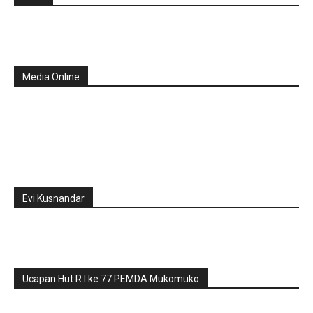
Media Online
Evi Kusnandar
Ucapan Hut R.I ke 77 PEMDA Mukomuko