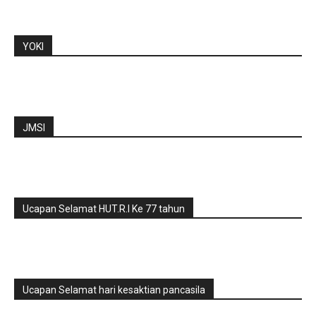
YOKI
JMSI
Ucapan Selamat HUT.R.I Ke 77 tahun
Ucapan Selamat hari kesaktian pancasila