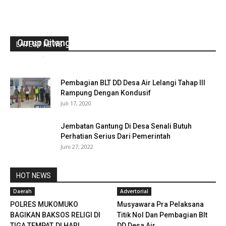
Sodomi Tetangga, Oknum Pensiunan ASN
Curup Ditangkap Polisi
LATEST NEWS
redaksi
-
Agustus 16, 2022
0
Pembagian BLT DD Desa Air Lelangi Tahap III
Rampung Dengan Kondusif
Juli 17, 2020
Jembatan Gantung Di Desa Senali Butuh
Perhatian Serius Dari Pemerintah
Juni 27, 2022
HOT NEWS
Daerah
Advertorial
POLRES MUKOMUKO
Musyawara Pra Pelaksana
BAGIKAN BAKSOS RELIGI DI
Titik Nol Dan Pembagian Blt
TIGA TEMPAT, DI HARI
DD Desa Air...