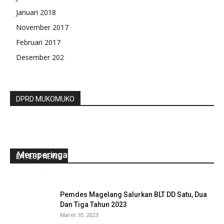
Januari 2018
November 2017
Februari 2017
Desember 202
DPRD MUKOMUKO
Silaturahim Antara Kadis Dikbud Dengan
Pengurus Cabang PGRI Terkait Akan
Memperingati Hari Guru Nasional ke 77
LATEST NEWS
redaksi
-
November 6, 2022
0
Pemdes Magelang Salurkan BLT DD Satu, Dua
Dan Tiga Tahun 2023
Maret 10, 2023