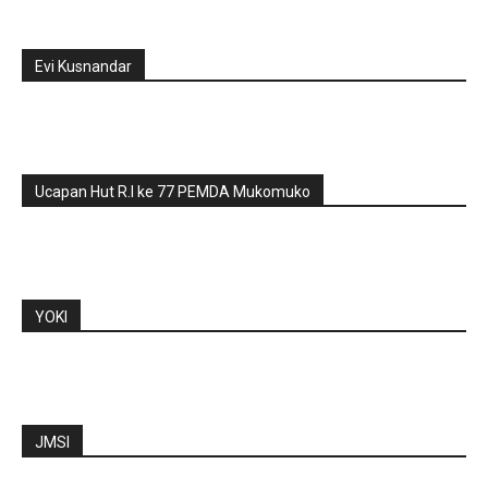
Evi Kusnandar
Ucapan Hut R.I ke 77 PEMDA Mukomuko
YOKI
JMSI