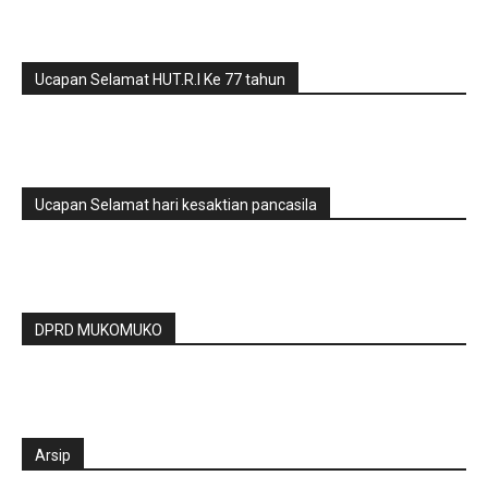
Ucapan Selamat HUT.R.I Ke 77 tahun
Ucapan Selamat hari kesaktian pancasila
DPRD MUKOMUKO
Arsip