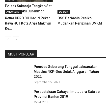
Polsek Sukaraja Tangkap Satu
Orang Pelaku Curanmor
Advertorial
Daerah
Ketua DPRD BU Hadiri Pekan
OSS Berbasis Resiko
Raya HUT Kota Arga Makmur
Mudahkan Perizinan UMKM
Ke...
MOST POPULAR
Pemdes Seberang Tunggal Laksanakan
Musdes RKP-Des Untuk Anggaran Tahun
2022
September 22, 2021
Perpustakaan Cahaya Ilmu Juara Satu se
Provinsi Banten 2019
Mei 4, 2019