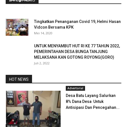
LATEST NEWS
redaksi
-
Januari 20, 2023
0
Tingkatkan Penanganan Covid 19, Helmi Hasan
Vidcon Bersama KPK
Mei 14, 2020
UNTUK MENYAMBUT HUT RI KE 77 TAHUN 2022,
PEMERINTAHAN DESA BUNGA TANJUNG
MELAKSANA KAN GOTONG ROYONG(GORO)
Juli 2, 2022
HOT NEWS
Advertorial
Desa Batu Layang Salurkan
8% Dana Desa Untuk
Antisipasi Dan Pencegahan...
Hukum