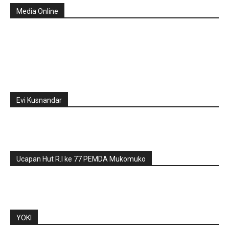
Media Online
Evi Kusnandar
Ucapan Hut R.I ke 77 PEMDA Mukomuko
YOKI