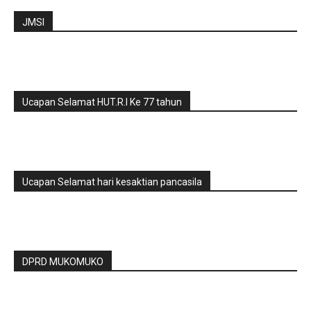
JMSI
Ucapan Selamat HUT.R.I Ke 77 tahun
Ucapan Selamat hari kesaktian pancasila
DPRD MUKOMUKO