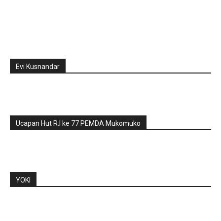
Evi Kusnandar
Ucapan Hut R.I ke 77 PEMDA Mukomuko
YOKI