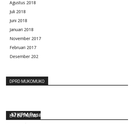
Agustus 2018
Juli 2018
Juni 2018
Januari 2018
November 2017
Februari 2017
Desember 202
DPRD MUKOMUKO
47 KPM Pasar Seblat Terima BLT DD
LATEST NEWS
redaksi
-
Mei 31, 2022
0