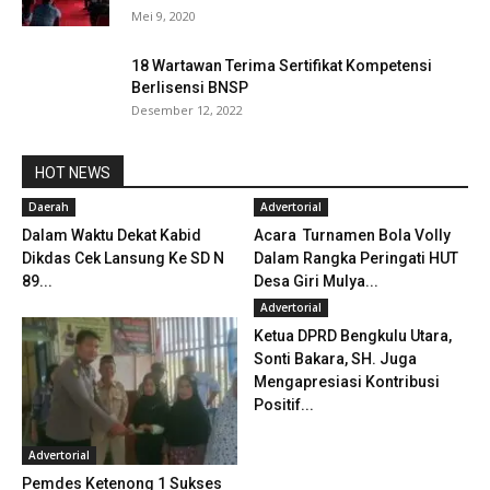
Mei 9, 2020
18 Wartawan Terima Sertifikat Kompetensi
Berlisensi BNSP
Desember 12, 2022
HOT NEWS
Daerah
Advertorial
Dalam Waktu Dekat Kabid
Acara Turnamen Bola Volly
Dikdas Cek Lansung Ke SD N
Dalam Rangka Peringati HUT
89...
Desa Giri Mulya...
Advertorial
Ketua DPRD Bengkulu Utara,
Sonti Bakara, SH. Juga
Mengapresiasi Kontribusi
Positif...
Advertorial
Pemdes Ketenong 1 Sukses