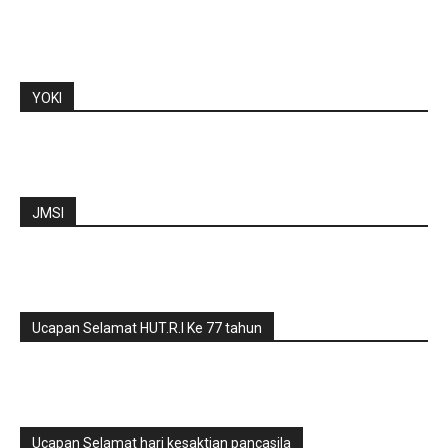
YOKI
JMSI
Ucapan Selamat HUT.R.I Ke 77 tahun
Ucapan Selamat hari kesaktian pancasila