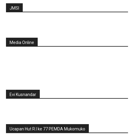
JMSI
Media Online
Evi Kusnandar
Ucapan Hut R.I ke 77 PEMDA Mukomuko