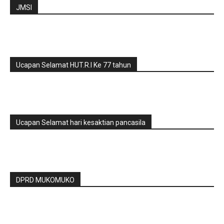
JMSI
Ucapan Selamat HUT.R.I Ke 77 tahun
Ucapan Selamat hari kesaktian pancasila
DPRD MUKOMUKO