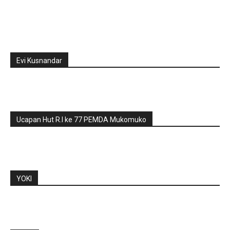
Evi Kusnandar
Ucapan Hut R.I ke 77 PEMDA Mukomuko
YOKI