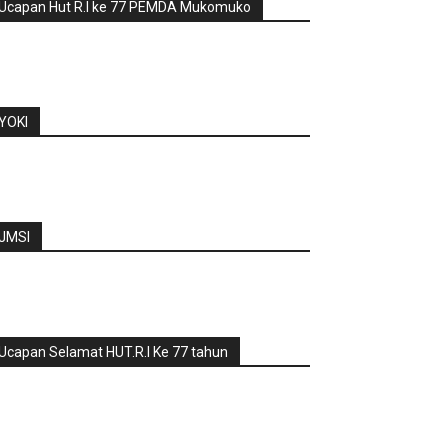
Ucapan Hut R.I ke 77 PEMDA Mukomuko
YOKI
JMSI
Ucapan Selamat HUT.R.I Ke 77 tahun