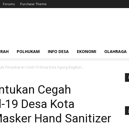
Forums
Purchase Theme
ERAH
POLHUKAM
INFO DESA
EKONOMI
OLAHRAGA
ah Penyebaran Civid-19 Desa Kota Agung Bagikan...
untukan Cegah
d-19 Desa Kota
asker Hand Sanitizer