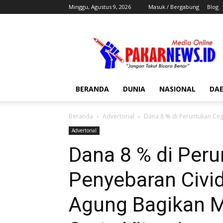
Minggu, Agustus 9, 2026
Masuk / Bergabung
Blog
Pakar
News
BERANDA
DUNIA
NASIONAL
DA
Beranda
Advertorial
Dana 8 % di Peruntukan Ceg
Advertorial
Dana 8 % di Per
Penyebaran Civi
Agung Bagikan M