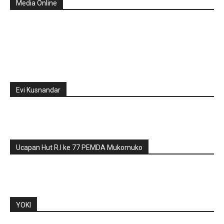
Media Online
Evi Kusnandar
Ucapan Hut R.I ke 77 PEMDA Mukomuko
YOKI