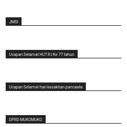
JMSI
Ucapan Selamat HUT.R.I Ke 77 tahun
Ucapan Selamat hari kesaktian pancasila
DPRD MUKOMUKO