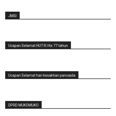
JMSI
Ucapan Selamat HUT.R.I Ke 77 tahun
Ucapan Selamat hari kesaktian pancasila
DPRD MUKOMUKO