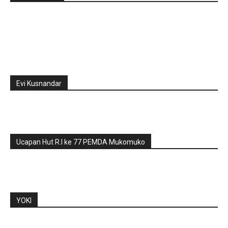
Evi Kusnandar
Ucapan Hut R.I ke 77 PEMDA Mukomuko
YOKI