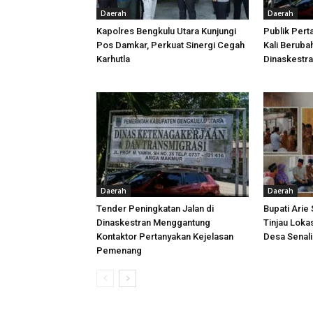
Daerah
Daerah
Kapolres Bengkulu Utara Kunjungi
Publik Pert
Pos Damkar, Perkuat Sinergi Cegah
Kali Beruba
Karhutla
Dinaskestr
Daerah
Daerah
Tender Peningkatan Jalan di
Bupati Arie
Dinaskestran Menggantung
Tinjau Loka
Kontaktor Pertanyakan Kejelasan
Desa Senal
Pemenang