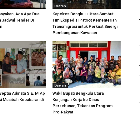
Daerah
anyakan, Ada Apa Dua
Kapolres Bengkulu Utara Sambut
h Jadwal Tender Di
Tim Ekspedisi Patriot Kementerian
an
Transmigrasi untuk Perkuat Sinergi
Pembangunan Kawasan
Daerah
 Septia Adinata S.E. M.Ap
Wakil Bupati Bengkulu Utara
si Musibah Kebakaran di
Kunjungan Kerja ke Dinas
i
Perkebunan, Tekankan Program
Pro-Rakyat