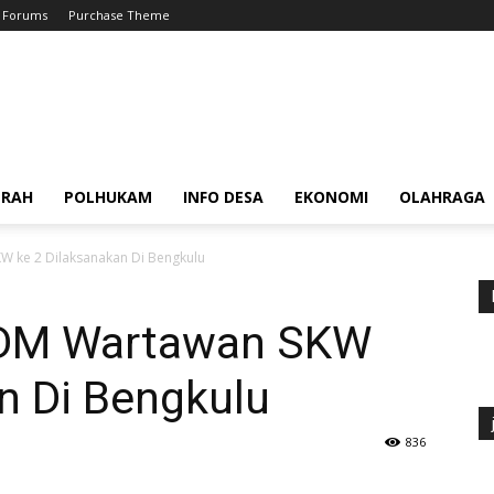
Forums
Purchase Theme
ERAH
POLHUKAM
INFO DESA
EKONOMI
OLAHRAGA
 ke 2 Dilaksanakan Di Bengkulu
SDM Wartawan SKW
n Di Bengkulu
836