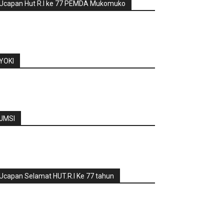
Ucapan Hut R.I ke 77 PEMDA Mukomuko
YOKI
JMSI
Ucapan Selamat HUT.R.I Ke 77 tahun