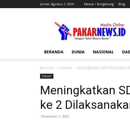
Jumat, Agustus 7, 2026
Masuk / Bergabung
Blog
Pakar
News
BERANDA
DUNIA
NASIONAL
DA
Beranda
Daerah
Meningkatkan SDM Wartawan SKW
Daerah
Meningkatkan 
ke 2 Dilaksanaka
Desember 1, 2022