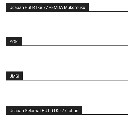
Ucapan Hut R.I ke 77 PEMDA Mukomuko
YOKI
JMSI
Ucapan Selamat HUT.R.I Ke 77 tahun