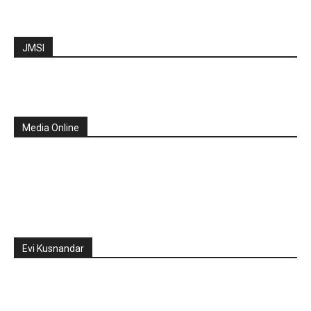
JMSI
Media Online
Evi Kusnandar