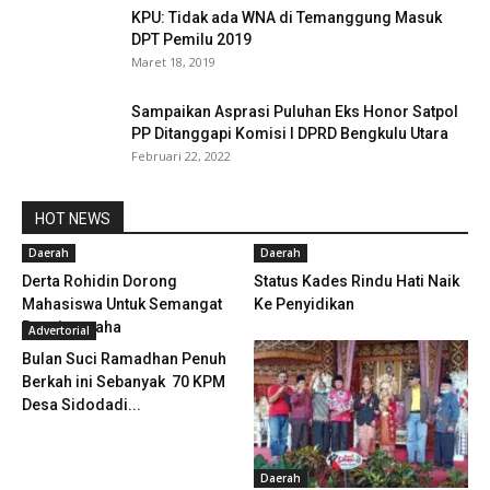
KPU: Tidak ada WNA di Temanggung Masuk
DPT Pemilu 2019
Maret 18, 2019
Sampaikan Asprasi Puluhan Eks Honor Satpol
PP Ditanggapi Komisi I DPRD Bengkulu Utara
Februari 22, 2022
HOT NEWS
Daerah
Daerah
Derta Rohidin Dorong
Status Kades Rindu Hati Naik
Mahasiswa Untuk Semangat
Ke Penyidikan
Berwirausaha
Advertorial
Bulan Suci Ramadhan Penuh
Berkah ini Sebanyak 70 KPM
Desa Sidodadi...
Daerah