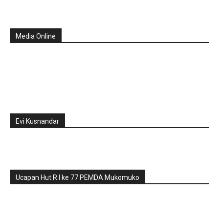
Media Online
Evi Kusnandar
Ucapan Hut R.I ke 77 PEMDA Mukomuko