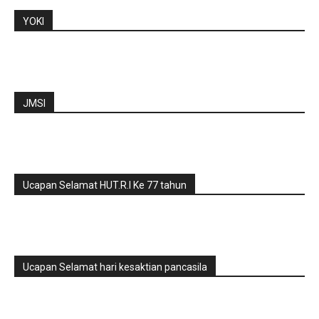
YOKI
JMSI
Ucapan Selamat HUT.R.I Ke 77 tahun
Ucapan Selamat hari kesaktian pancasila