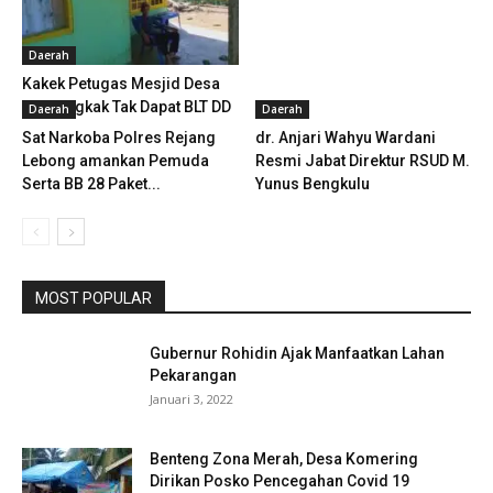
Daerah
Kakek Petugas Mesjid Desa
Penyangkak Tak Dapat BLT DD
Daerah
Daerah
Sat Narkoba Polres Rejang
dr. Anjari Wahyu Wardani
Lebong amankan Pemuda
Resmi Jabat Direktur RSUD M.
Serta BB 28 Paket...
Yunus Bengkulu
MOST POPULAR
Gubernur Rohidin Ajak Manfaatkan Lahan
Pekarangan
Januari 3, 2022
Benteng Zona Merah, Desa Komering
Dirikan Posko Pencegahan Covid 19