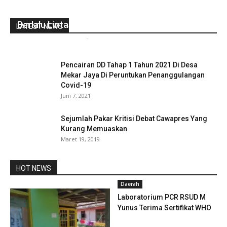
Milenial Harus Jadi Pelopor Keselamatan
Berlalu Lintas
LATEST NEWS
gustirahmat_ej2hz9n9
-
Februari 2, 2019
0
Pencairan DD Tahap 1 Tahun 2021 Di Desa
Mekar Jaya Di Peruntukan Penanggulangan
Covid-19
Juni 7, 2021
Sejumlah Pakar Kritisi Debat Cawapres Yang
Kurang Memuaskan
Maret 19, 2019
HOT NEWS
Daerah
Laboratorium PCR RSUD M
Yunus Terima Sertifikat WHO