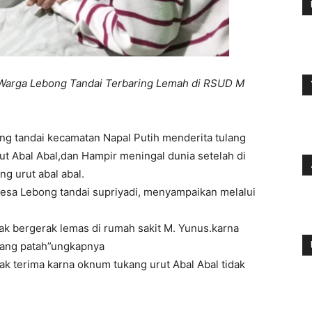
 Warga Lebong Tandai Terbaring Lemah di RSUD M
g tandai kecamatan Napal Putih menderita tulang
ut Abal Abal,dan Hampir meningal dunia setelah di
g urut abal abal.
desa Lebong tandai supriyadi, menyampaikan melalui
 tak bergerak lemas di rumah sakit M. Yunus.karna
 yang patah”ungkapnya
ak terima karna oknum tukang urut Abal Abal tidak