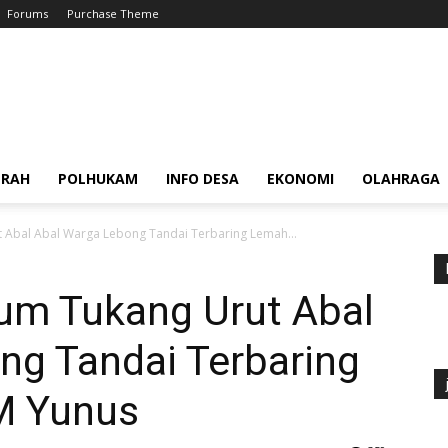
Forums
Purchase Theme
ERAH
POLHUKAM
INFO DESA
EKONOMI
OLAHRAGA
 Abal Abal Warga Lebong Tandai Terbaring Lemah...
um Tukang Urut Abal
ng Tandai Terbaring
M Yunus