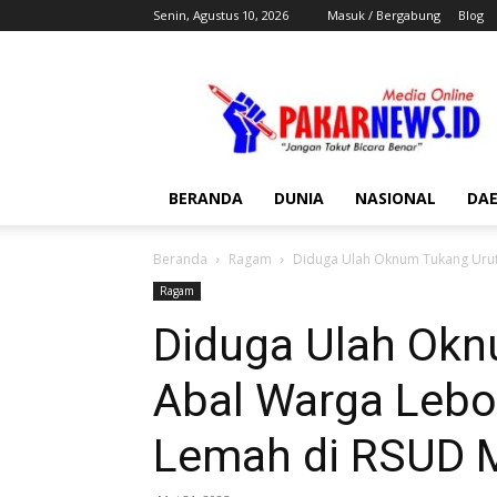
Senin, Agustus 10, 2026
Masuk / Bergabung
Blog
Pakar
News
BERANDA
DUNIA
NASIONAL
DA
Beranda
Ragam
Diduga Ulah Oknum Tukang Urut
Ragam
Diduga Ulah Okn
Abal Warga Lebo
Lemah di RSUD 