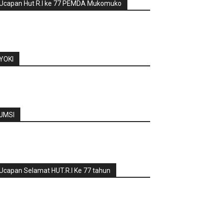
Ucapan Hut R.I ke 77 PEMDA Mukomuko
YOKI
JMSI
Ucapan Selamat HUT.R.I Ke 77 tahun