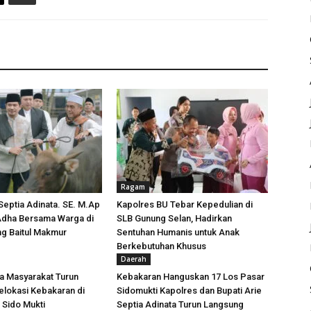
Ragam
 Septia Adinata. SE. M.Ap
Kapolres BU Tebar Kepedulian di
 Adha Bersama Warga di
SLB Gunung Selan, Hadirkan
ng Baitul Makmur
Sentuhan Humanis untuk Anak
Berkebutuhan Khusus
Daerah
a Masyarakat Turun
Kebakaran Hanguskan 17 Los Pasar
lokasi Kebakaran di
Sidomukti Kapolres dan Bupati Arie
 Sido Mukti
Septia Adinata Turun Langsung