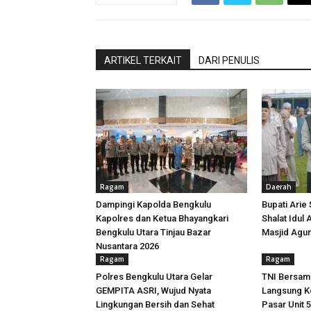
ARTIKEL TERKAIT
DARI PENULIS
Ragam
Daerah
Dampingi Kapolda Bengkulu
Bupati Arie
Kapolres dan Ketua Bhayangkari
Shalat Idul
Bengkulu Utara Tinjau Bazar
Masjid Agu
Nusantara 2026
Ragam
Ragam
Polres Bengkulu Utara Gelar
TNI Bersam
GEMPITA ASRI, Wujud Nyata
Langsung Ke
Lingkungan Bersih dan Sehat
Pasar Unit 5