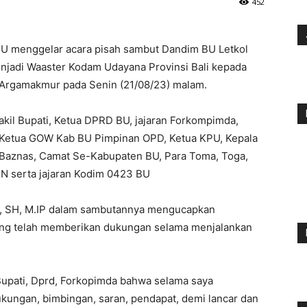
452
 menggelar acara pisah sambut Dandim BU Letkol
enjadi Waaster Kodam Udayana Provinsi Bali kepada
ah Argamakmur pada Senin (21/08/23) malam.
akil Bupati, Ketua DPRD BU, jajaran Forkompimda,
, Ketua GOW Kab BU Pimpinan OPD, Ketua KPU, Kepala
 Baznas, Camat Se-Kabupaten BU, Para Toma, Toga,
N serta jajaran Kodim 0423 BU
a, SH, M.IP dalam sambutannya mengucapkan
ang telah memberikan dukungan selama menjalankan
Bupati, Dprd, Forkopimda bahwa selama saya
ungan, bimbingan, saran, pendapat, demi lancar dan