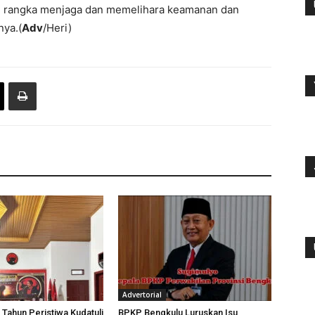
am rangka menjaga dan memelihara keamanan dan
nya.(
Adv
/Heri)
Advertorial
 Tahun Peristiwa Kudatuli
BPKP Bengkulu Luruskan Isu