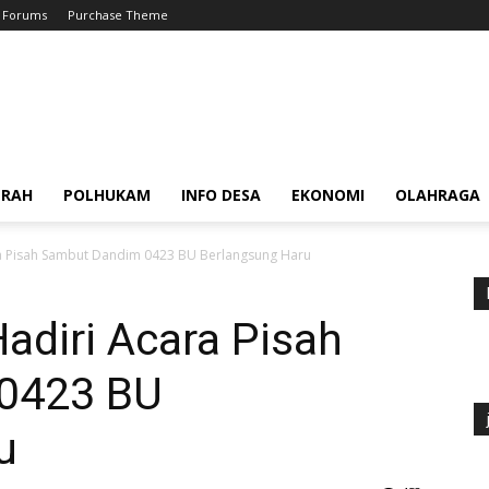
Forums
Purchase Theme
ERAH
POLHUKAM
INFO DESA
EKONOMI
OLAHRAGA
a Pisah Sambut Dandim 0423 BU Berlangsung Haru
adiri Acara Pisah
0423 BU
u