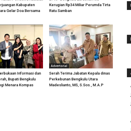
rjuangan Kabupaten
Kerugian Rp34 Miliar Perumda Tirta
tara Gelar Doa Bersama
Ratu Samban
Advertorial
erbukaan Informasi dan
Serah Terima Jabatan Kepala dinas
rah, Bupati Bengkulu
Perkebunan Bengkulu Utara
ungi Menara Kompas
Madeslianto, MS, S.Sos., M.A.P