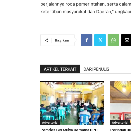
berjalannya roda pemerintahan, serta dal
ketertiban masyarakat dan Daerah,” ungkap
Bagikan
ARTIKEL TERKAIT
DARI PENULIS
Advertorial
Advertorial
Pemdes Giri Mulya Bersama BPD
Peringati 30