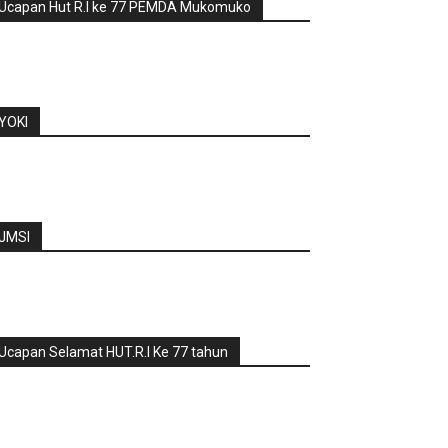
Ucapan Hut R.I ke 77 PEMDA Mukomuko
YOKI
JMSI
Ucapan Selamat HUT.R.I Ke 77 tahun