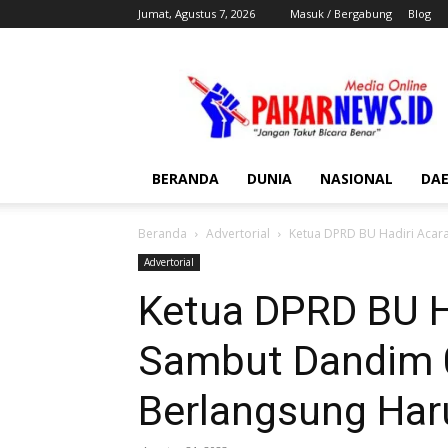
Jumat, Agustus 7, 2026
Masuk / Bergabung
Blog
Pakar
News
BERANDA
DUNIA
NASIONAL
DA
Beranda
Advertorial
Ketua DPRD BU Hadiri Acar
Advertorial
Ketua DPRD BU H
Sambut Dandim 
Berlangsung Har