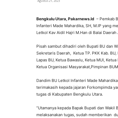
Agustus 21, 2023
Bengkulu Utara, Pakarnews.Id
– Pemkab BU
Infanteri Made Mahardika, SH, M.IP yang m
Letkol Kav Aidil Hajri M.Han di Balai Daer
Pisah sambut dihadiri oleh Bupati BU dan W
Sekretaris Daerah, Ketua TP. PKK Kab. BU
Lapas BU, Ketua Bawaslu, Ketua MUI, Ketua
Ketua Organisasi Masyarakat,Pimpinan BUM
Dandim BU Letkol Infanteri Made Mahardik
terimakasih kepada jajaran Forkompimda y
tugas di Kabupaten Bengkulu Utara.
“Utamanya kepada Bapak Bupati dan Wakil 
melaksanakan tugas, sudah memberikan duk