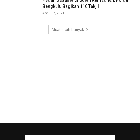
Peduli Sesama Di Bulan Ramadhan, Polda
Bengkulu Bagikan 110 Takjil
April 17, 2021
Muat lebih banyak