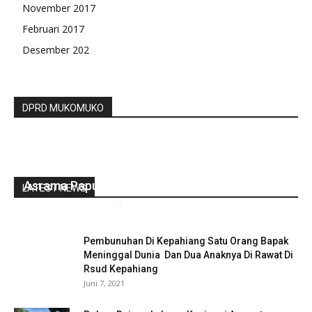
November 2017
Februari 2017
Desember 202
DPRD MUKOMUKO
Polisi Tangani Dua Kasus Berbeda Terkait
Asrama Papua
LATEST NEWS
gustirahmat_ej2hz9n9
-
Agustus 26, 2019
0
Pembunuhan Di Kepahiang Satu Orang Bapak
Meninggal Dunia Dan Dua Anaknya Di Rawat Di
Rsud Kepahiang
Juni 7, 2021