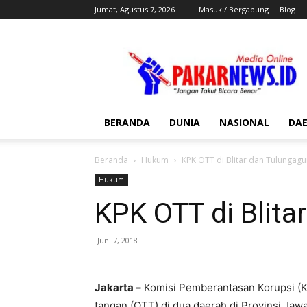
Jumat, Agustus 7, 2026
Masuk / Bergabung
Blog
Pakar
News
BERANDA
DUNIA
NASIONAL
DA
Beranda
Hukum
KPK OTT di Blitar dan Tulungag
Hukum
KPK OTT di Blita
Juni 7, 2018
Jakarta –
Komisi Pemberantasan Korupsi (K
tangan (OTT) di dua daerah di Provinsi Jaw