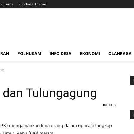
Forums
Purchase Theme
ERAH
POLHUKAM
INFO DESA
EKONOMI
OLAHRAGA
ung
r dan Tulungagung
1036
PK) mengamankan lima orang dalam operasi tangkap
a Timur, Rabu (6/6) malam.