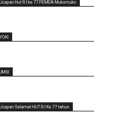
Ucapan Hut R.I ke 77 PEMDA Mukomuko
YOKI
JMSI
Ucapan Selamat HUT.R.I Ke 77 tahun