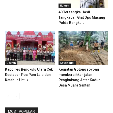
Hukum
40 Tersangka Hasil
Tangkapan Giat Ops Musang
Polda Bengkulu
Daerah
Advertorial
Kapolres Bengkulu Utara Cek
Kegiatan Gotong royong
Kesiapan Pos Pam Lais dan
membersihkan jalan
Ketahun Untuk...
Penghubung Antar Kadun
Desa Muara Santan
MOST POPULAR