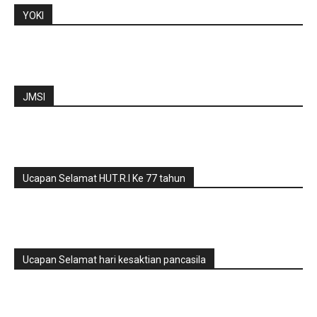
YOKI
JMSI
Ucapan Selamat HUT.R.I Ke 77 tahun
Ucapan Selamat hari kesaktian pancasila