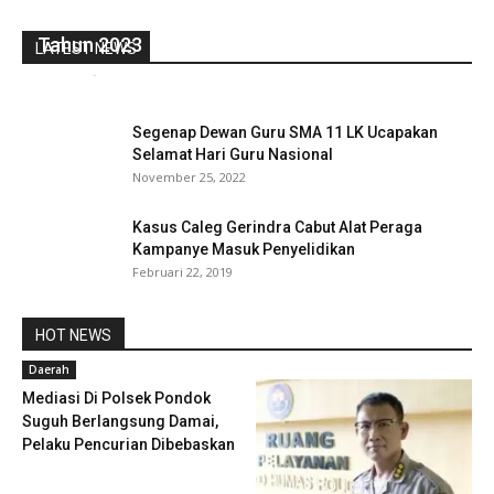
Pemdes Kota Lekat Ilir Salurkan Dana BLT DD
Tahun 2023
LATEST NEWS
redaksi
-
April 6, 2023
0
Segenap Dewan Guru SMA 11 LK Ucapakan
Selamat Hari Guru Nasional
November 25, 2022
Kasus Caleg Gerindra Cabut Alat Peraga
Kampanye Masuk Penyelidikan
Februari 22, 2019
HOT NEWS
Daerah
Mediasi Di Polsek Pondok
Suguh Berlangsung Damai,
Pelaku Pencurian Dibebaskan