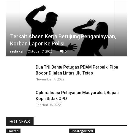
Terkait Absen Kerja Berujung Penganiayaan,
Korban Lapor Ke Polisi
redaksi
-
Oktober 7, 2020
0
Dua TNI Bantu Petugas PDAM Perbaiki Pipa
Bocor Dijalan Lintas Ulu Tetap
November 4, 2022
Optimalisasi Pelayanan Masyarakat, Bupati
Kopli Sidak OPD
Februari 6, 2022
HOT NEWS
Daerah
Uncategorized