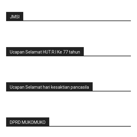
JMSI
Ucapan Selamat HUT.R.I Ke 77 tahun
Ucapan Selamat hari kesaktian pancasila
DPRD MUKOMUKO