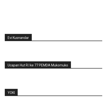
Evi Kusnandar
Ucapan Hut R.I ke 77 PEMDA Mukomuko
YOKI