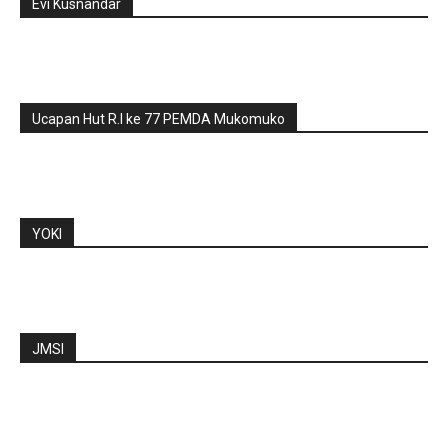
Evi Kusnandar
Ucapan Hut R.I ke 77 PEMDA Mukomuko
YOKI
JMSI