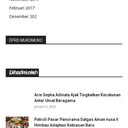
Februari 2017
Desember 202
DPRD MUKOMUKO
Pertiwi Deklarasi Dukung Jokowi-Ma’ruf,
Dihadiri oleh Bamsoet dan Erick Thohir
LATEST NEWS
gustirahmat_ej2hz9n9
-
November 17, 2018
0
Arie Septia Adinata Ajak Tingkatkan Kerukunan
Antar Umat Beragama
Januari 3, 2022
Patroli Pasar Panorama Satgas Aman nusa II
Himbau Adaptasi Kebiasan Baru