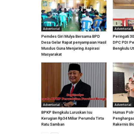
Advertorial
Advertorial
Pemdes Giri Mulya Bersama BPD
Peringati 30
Desa Gelar Rapat penyampaian Hasil
DPC PDI Pe
Musdus Guna Menjaring Aspirasi
Bengkulu U
Masyarakat
Advertorial
Advertorial
BPKP Bengkulu Luruskan Isu
Humas Polre
Kerugian Rp34 Miliar Perumda Tirta
Penghargaa
Ratu Samban
Rakernis B