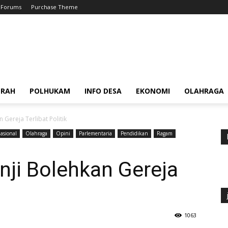
Forums
Purchase Theme
ERAH
POLHUKAM
INFO DESA
EKONOMI
OLAHRAGA
 Gereja Terlibat Politik
asional
Olahraga
Opini
Parlementaria
Pendidikan
Ragam
nji Bolehkan Gereja
1063