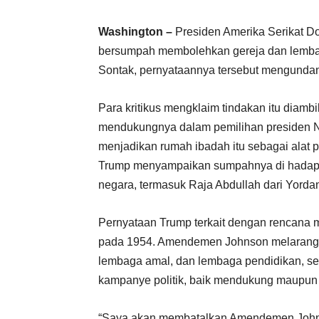
Washington –
Presiden Amerika Serikat Do
bersumpah membolehkan gereja dan lembaga 
Sontak, pernyataannya tersebut mengunda
Para kritikus mengklaim tindakan itu diamb
mendukungnya dalam pemilihan presiden No
menjadikan rumah ibadah itu sebagai alat po
Trump menyampaikan sumpahnya di hadapan
negara, termasuk Raja Abdullah dari Yordan
Pernyataan Trump terkait dengan rencan
pada 1954. Amendemen Johnson melarang or
lembaga amal, dan lembaga pendidikan, sec
kampanye politik, baik mendukung maupun 
“Saya akan membatalkan Amendemen Johns