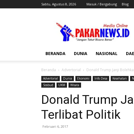
Sabtu, Agustus 8, 2026
Masuk / Bergabung
Blog
Pakar
News
BERANDA
DUNIA
NASIONAL
DA
Beranda
Advertorial
Donald Trump Janji Bolehkan
Advertorial
Dunia
Ekonomi
Info Desa
Kesehatan
N
Sosbud
UKM
Wisata
Donald Trump Ja
Terlibat Politik
Februari 6, 2017