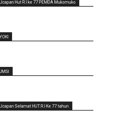
Ucapan Hut R.I ke 77 PEMDA Mukomuko
YOKI
JMSI
Ucapan Selamat HUT.R.I Ke 77 tahun