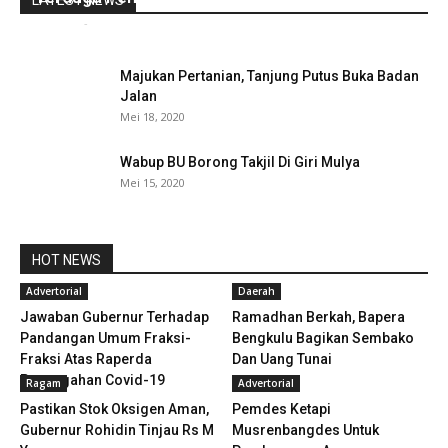
redaksi
-
Oktober 30, 2020
0
Majukan Pertanian, Tanjung Putus Buka Badan
Jalan
Mei 18, 2020
Wabup BU Borong Takjil Di Giri Mulya
Mei 15, 2020
HOT NEWS
Advertorial
Daerah
Jawaban Gubernur Terhadap
Ramadhan Berkah, Bapera
Pandangan Umum Fraksi-
Bengkulu Bagikan Sembako
Fraksi Atas Raperda
Dan Uang Tunai
Pencegahan Covid-19
Ragam
Advertorial
Pastikan Stok Oksigen Aman,
Pemdes Ketapi
Gubernur Rohidin Tinjau Rs M
Musrenbangdes Untuk