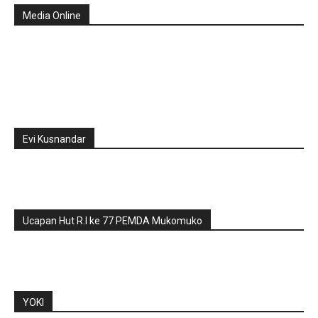
Media Online
Evi Kusnandar
Ucapan Hut R.I ke 77 PEMDA Mukomuko
YOKI