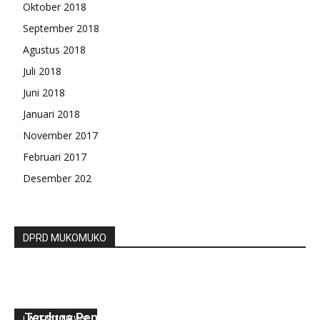
Oktober 2018
September 2018
Agustus 2018
Juli 2018
Juni 2018
Januari 2018
November 2017
Februari 2017
Desember 202
DPRD MUKOMUKO
Polsek Ujan Mas Berhasil Amankan Satu Orang
Terduga Pemilik 3 Paket Ganja
LATEST NEWS