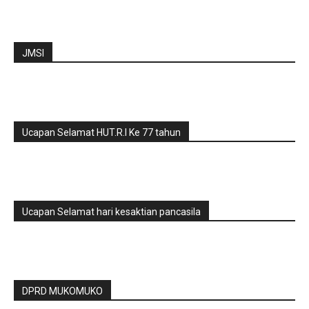
JMSI
Ucapan Selamat HUT.R.I Ke 77 tahun
Ucapan Selamat hari kesaktian pancasila
DPRD MUKOMUKO