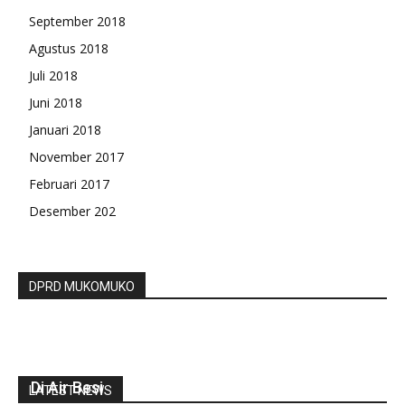
September 2018
Agustus 2018
Juli 2018
Juni 2018
Januari 2018
November 2017
Februari 2017
Desember 202
DPRD MUKOMUKO
Sonti Bakara Dan Wabup BU Pantau Vaksinasi
Di Air Besi
LATEST NEWS