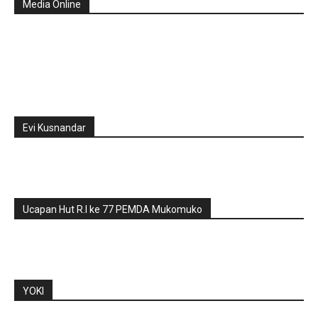
Media Online
Evi Kusnandar
Ucapan Hut R.I ke 77 PEMDA Mukomuko
YOKI