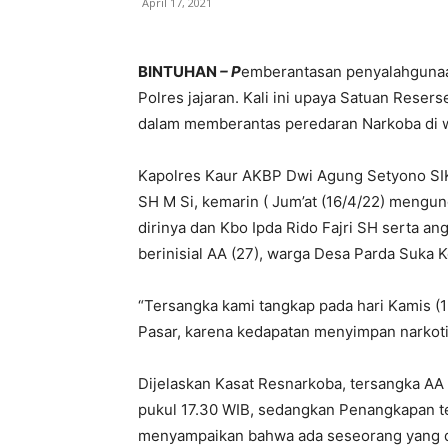
April 17, 2021
BINTUHAN
– P
emberantasan penyalahgunaan
Polres jajaran. Kali ini upaya Satuan Rese
dalam memberantas peredaran Narkoba di 
Kapolres Kaur AKBP Dwi Agung Setyono SIK
SH M Si, kemarin ( Jum’at (16/4/22) mengun
dirinya dan Kbo Ipda Rido Fajri SH serta 
berinisial AA (27), warga Desa Parda Suka 
“Tersangka kami tangkap pada hari Kamis (1
Pasar, karena kedapatan menyimpan narkoti
Dijelaskan Kasat Resnarkoba, tersangka AA
pukul 17.30 WIB, sedangkan Penangkapan te
menyampaikan bahwa ada seseorang yang d