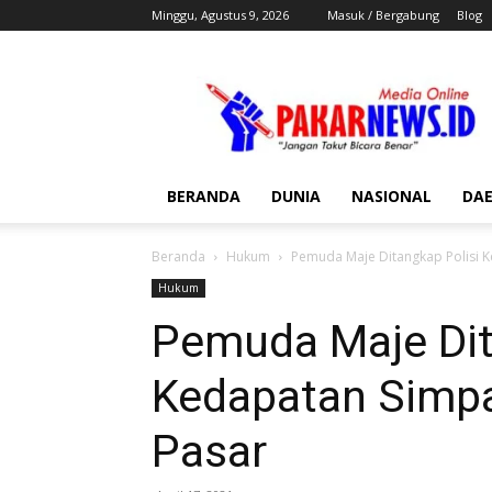
Minggu, Agustus 9, 2026
Masuk / Bergabung
Blog
Pakar
News
BERANDA
DUNIA
NASIONAL
DA
Beranda
Hukum
Pemuda Maje Ditangkap Polisi K
Hukum
Pemuda Maje Dit
Kedapatan Simpa
Pasar