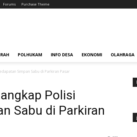
Forums
Purchase Theme
ERAH
POLHUKAM
INFO DESA
EKONOMI
OLAHRAGA
edapatan Simpan Sabu di Parkiran Pasar
angkap Polisi
n Sabu di Parkiran