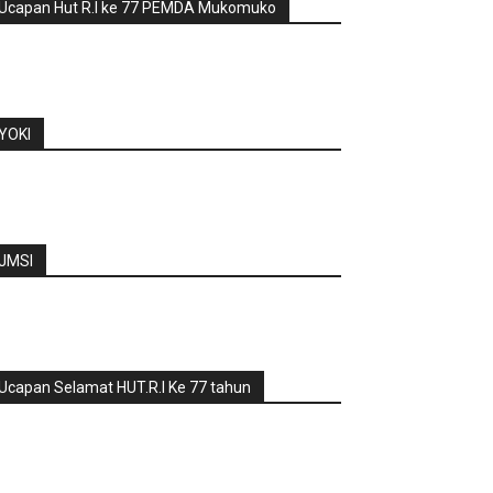
Ucapan Hut R.I ke 77 PEMDA Mukomuko
YOKI
JMSI
Ucapan Selamat HUT.R.I Ke 77 tahun