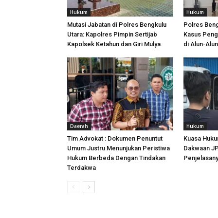
Hukum
Hukum
Mutasi Jabatan di Polres Bengkulu
Polres Ben
Utara: Kapolres Pimpin Sertijab
Kasus Peng
Kapolsek Ketahun dan Giri Mulya.
di Alun-Alu
Daerah
Hukum
Tim Advokat : Dokumen Penuntut
Kuasa Huku
Umum Justru Menunjukan Peristiwa
Dakwaan JPU
Hukum Berbeda Dengan Tindakan
Penjelasan
Terdakwa