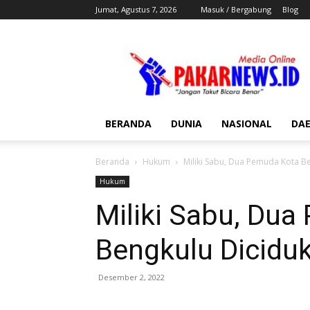
Jumat, Agustus 7, 2026
Masuk / Bergabung
Blog
Pakar
News
BERANDA
DUNIA
NASIONAL
DA
Beranda
Hukum
Miliki Sabu, Dua Pemuda Kota B
Hukum
Miliki Sabu, Du
Bengkulu Dicidu
Desember 2, 2022