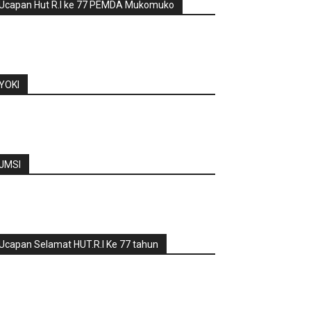
Ucapan Hut R.I ke 77 PEMDA Mukomuko
YOKI
JMSI
Ucapan Selamat HUT.R.I Ke 77 tahun