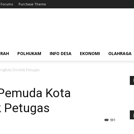
Forums
Purchase Theme
ERAH
POLHUKAM
INFO DESA
EKONOMI
OLAHRAGA
engkulu Diciduk Petugas
a Pemuda Kota
k Petugas
591