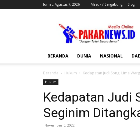
Jumat, Agustus 7, 2026
Masuk / Bergabung
Blog
Pakar
News
BERANDA
DUNIA
NASIONAL
DA
Beranda
Hukum
Kedapatan Judi Song, Lima Warg
Hukum
Kedapatan Judi 
Seginim Ditangka
November 5, 2022