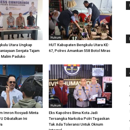
Hukum
gkulu Utara Ungkap
HUT Kabupaten Bengkulu Utara KE-
aniayaan Senjata Tajam
67, Polres Amankan 558 Botol Miras
n Malim Paduko
Hukum
m Imron Rosyadi Minta
Eks Kapolres Bima Kota Jadi
 Dibatalkan Ini
Tersangka Narkoba Polri Tegaskan
ya
Tak Ada Toleransi Untuk Oknum