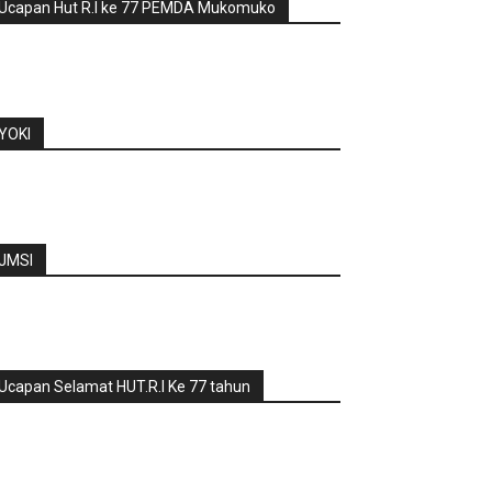
Ucapan Hut R.I ke 77 PEMDA Mukomuko
YOKI
JMSI
Ucapan Selamat HUT.R.I Ke 77 tahun