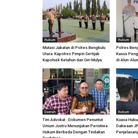
Hukum
Hukum
Mutasi Jabatan di Polres Bengkulu
Polres Ben
Utara: Kapolres Pimpin Sertijab
Kasus Peng
Kapolsek Ketahun dan Giri Mulya.
di Alun-Alu
Daerah
Hukum
Tim Advokat : Dokumen Penuntut
Kuasa Huku
Umum Justru Menunjukan Peristiwa
Dakwaan JPU
Hukum Berbeda Dengan Tindakan
Penjelasan