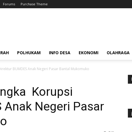
Forums
Purchase Theme
ERAH
POLHUKAM
INFO DESA
EKONOMI
OLAHRAGA
Direktur BUMDES Anak Negeri Pasar Bantal Mukomuko
angka Korupsi
 Anak Negeri Pasar
ko