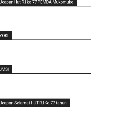
Ucapan Hut R.I ke 77 PEMDA Mukomuko
YOKI
JMSI
Ucapan Selamat HUT.R.I Ke 77 tahun