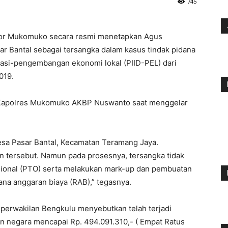
745
or Mukomuko secara resmi menetapkan Agus
r Bantal sebagai tersangka dalam kasus tindak pidana
ovasi-pengembangan ekonomi lokal (PIID-PEL) dari
019.
h Kapolres Mukomuko AKBP Nuswanto saat menggelar
esa Pasar Bantal, Kecamatan Teramang Jaya.
an tersebut. Namun pada prosesnya, tersangka tidak
ional (PTO) serta melakukan mark-up dan pembuatan
cana anggaran biaya (RAB),” tegasnya.
KP perwakilan Bengkulu menyebutkan telah terjadi
 negara mencapai Rp. 494.091.310,- ( Empat Ratus