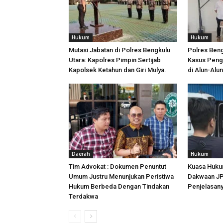
Hukum
Hukum
Mutasi Jabatan di Polres Bengkulu
Polres Ben
Utara: Kapolres Pimpin Sertijab
Kasus Peng
Kapolsek Ketahun dan Giri Mulya.
di Alun-Alu
Daerah
Hukum
Tim Advokat : Dokumen Penuntut
Kuasa Huku
Umum Justru Menunjukan Peristiwa
Dakwaan JPU
Hukum Berbeda Dengan Tindakan
Penjelasan
Terdakwa