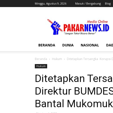
Minggu, Agustus 9, 2026
Masuk / Bergabung
Blog
Pakar
News
BERANDA
DUNIA
NASIONAL
DA
Beranda
Hukum
Ditetapkan Tersangka Korupsi 
Hukum
Ditetapkan Ters
Direktur BUMDES
Bantal Mukomu