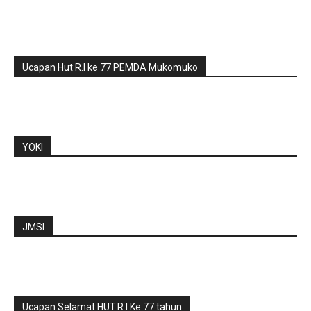
Ucapan Hut R.I ke 77 PEMDA Mukomuko
YOKI
JMSI
Ucapan Selamat HUT.R.I Ke 77 tahun