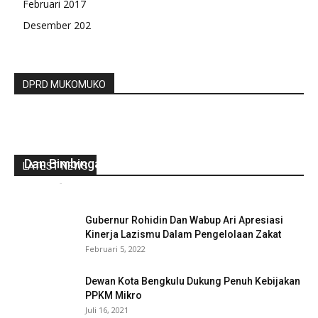
Februari 2017
Desember 202
DPRD MUKOMUKO
Pemdes Talang Rasau Laksanakan Pelatihan
Dan Bimbingan Penyusanan RPJMdes
LATEST NEWS
redaksi
-
September 21, 2022
0
Gubernur Rohidin Dan Wabup Ari Apresiasi
Kinerja Lazismu Dalam Pengelolaan Zakat
Februari 5, 2022
Dewan Kota Bengkulu Dukung Penuh Kebijakan
PPKM Mikro
Juli 16, 2021