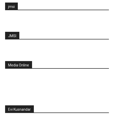
jmsi
JMSI
Media Online
Evi Kusnandar