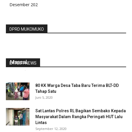
Desember 202
DPRD MUKOMUKO
Percepat Target Vaksinasi, Polda Bengkulu
Bersama Korem, Dan Pemprov Gelar Vaksinasi
Massal
LATEST NEWS
redaksi
-
Januari 14, 2022
0
80 KK Warga Desa Taba Baru Terima BLT-DD
Tahap Satu
Juni 5, 2020
Sat Lantas Polres RL Bagikan Sembako Kepada
Masyarakat Dalam Rangka Peringati HUT Lalu
Lintas
September 12, 2020