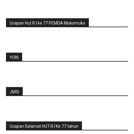
Ucapan Hut R.I ke 77 PEMDA Mukomuko
YOKI
JMSI
Ucapan Selamat HUT.R.I Ke 77 tahun