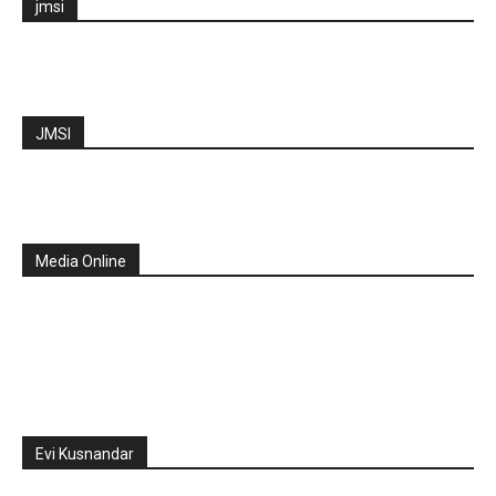
jmsi
JMSI
Media Online
Evi Kusnandar