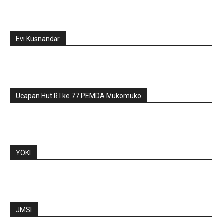
Evi Kusnandar
Ucapan Hut R.I ke 77 PEMDA Mukomuko
YOKI
JMSI