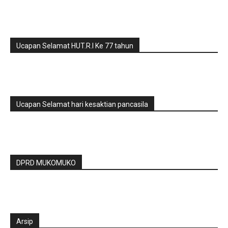
Ucapan Selamat HUT.R.I Ke 77 tahun
Ucapan Selamat hari kesaktian pancasila
DPRD MUKOMUKO
Arsip