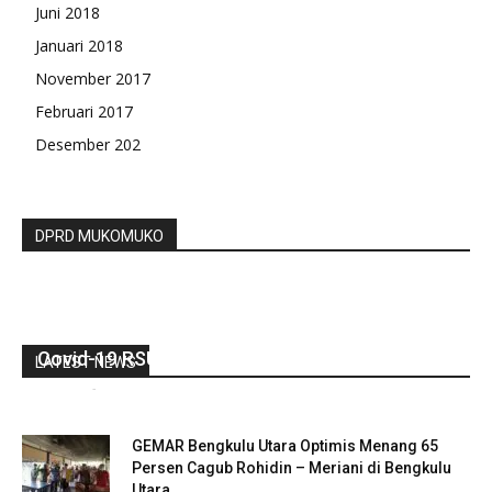
Juni 2018
Januari 2018
November 2017
Februari 2017
Desember 202
DPRD MUKOMUKO
Gubenur Rohidin Resmikan Lab Rujukan PCR
Covid-19 RSUD M Yunus Bengkulu
LATEST NEWS
redaksi
-
Februari 8, 2021
0
GEMAR Bengkulu Utara Optimis Menang 65
Persen Cagub Rohidin – Meriani di Bengkulu
Utara