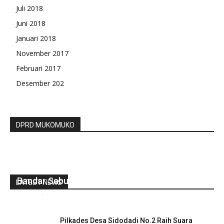
Juli 2018
Juni 2018
Januari 2018
November 2017
Februari 2017
Desember 202
DPRD MUKOMUKO
Polres Rejang Lebong Amankan Terduga
Bandar Sabu
LATEST NEWS
redaksi
-
Januari 8, 2021
0
Pilkades Desa Sidodadi No.2 Raih Suara