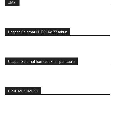
JMSI
Ucapan Selamat HUT.R.I Ke 77 tahun
Ucapan Selamat hari kesaktian pancasila
DPRD MUKOMUKO