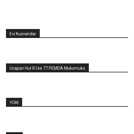
Evi Kusnandar
Ucapan Hut R.I ke 77 PEMDA Mukomuko
YOKI