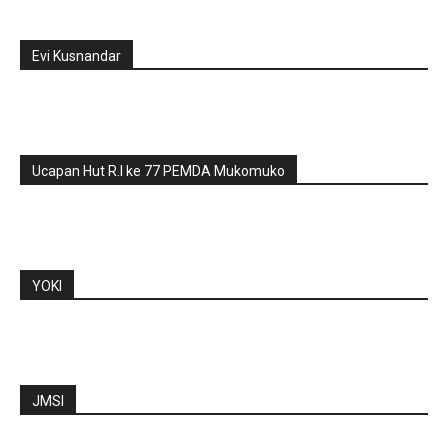
Evi Kusnandar
Ucapan Hut R.I ke 77 PEMDA Mukomuko
YOKI
JMSI