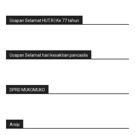
Ucapan Selamat HUT.R.I Ke 77 tahun
Ucapan Selamat hari kesaktian pancasila
DPRD MUKOMUKO
Arsip