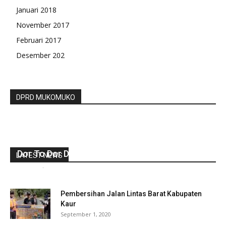
Januari 2018
November 2017
Februari 2017
Desember 202
DPRD MUKOMUKO
Bagikan BLT DD Lansung Ke Rumah Penerima
Dor To Dor Di Lakukan Pemdes Suka Langu
LATEST NEWS
redaksi
-
Juli 14, 2021
0
Pembersihan Jalan Lintas Barat Kabupaten
Kaur
September 1, 2020