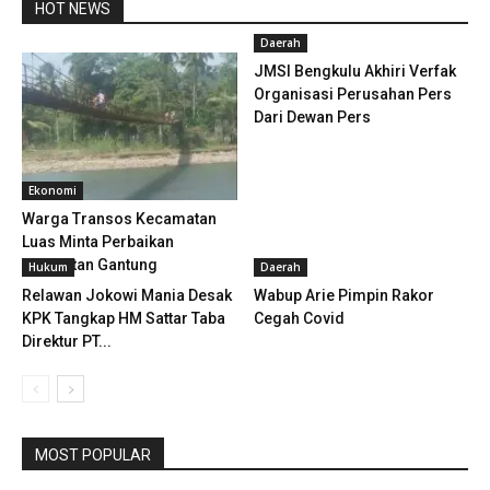
HOT NEWS
Daerah
JMSI Bengkulu Akhiri Verfak
Organisasi Perusahan Pers
Dari Dewan Pers
Ekonomi
Warga Transos Kecamatan
Luas Minta Perbaikan
Jembatan Gantung
Hukum
Daerah
Relawan Jokowi Mania Desak
Wabup Arie Pimpin Rakor
KPK Tangkap HM Sattar Taba
Cegah Covid
Direktur PT...
MOST POPULAR