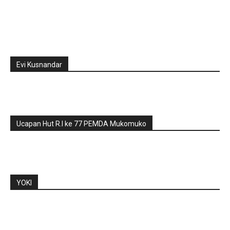
Evi Kusnandar
Ucapan Hut R.I ke 77 PEMDA Mukomuko
YOKI