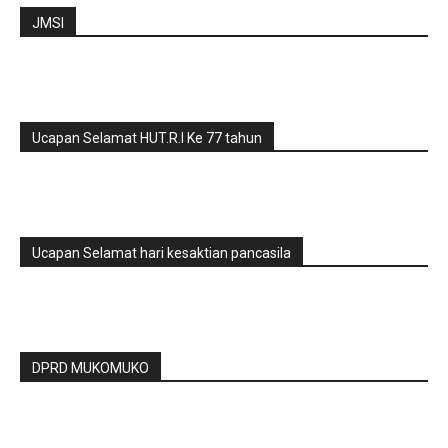
JMSI
Ucapan Selamat HUT.R.I Ke 77 tahun
Ucapan Selamat hari kesaktian pancasila
DPRD MUKOMUKO