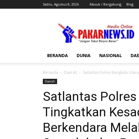
Sabtu, Agustus 8, 2026
Masuk / Bergabung
Blog
Pakar
News
BERANDA
DUNIA
NASIONAL
DA
Beranda
Daerah
Satlantas Polres Bengkulu Uta
Daerah
Satlantas Polres
Tingkatkan Kesa
Berkendara Mela