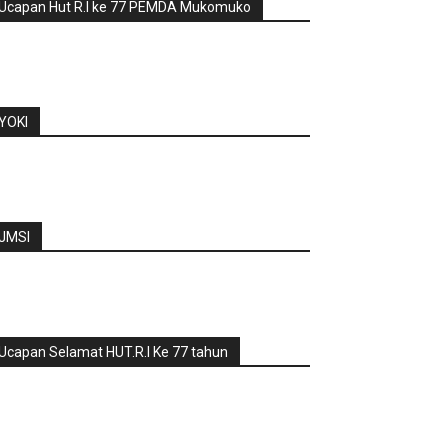
Ucapan Hut R.I ke 77 PEMDA Mukomuko
YOKI
JMSI
Ucapan Selamat HUT.R.I Ke 77 tahun