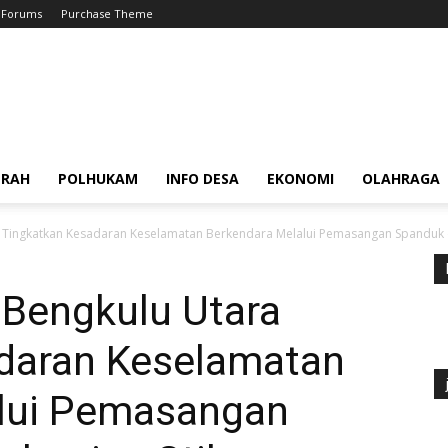
Forums
Purchase Theme
ERAH
POLHUKAM
INFO DESA
EKONOMI
OLAHRAGA
ra Tingkatkan Kesadaran Keselamatan Berkendara Melalui Pemasangan Spanduk d
 Bengkulu Utara
daran Keselamatan
lui Pemasangan