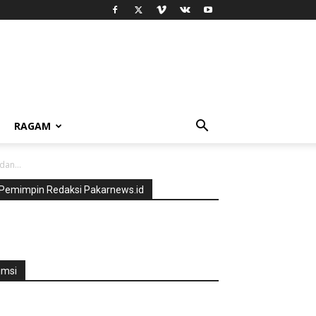
RAGAM
an...
Pemimpin Redaksi Pakarnews.id
jmsi