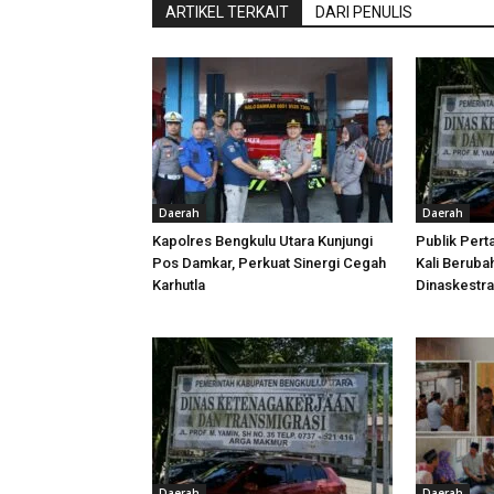
ARTIKEL TERKAIT
DARI PENULIS
Daerah
Daerah
Kapolres Bengkulu Utara Kunjungi
Publik Pert
Pos Damkar, Perkuat Sinergi Cegah
Kali Beruba
Karhutla
Dinaskestr
Daerah
Daerah