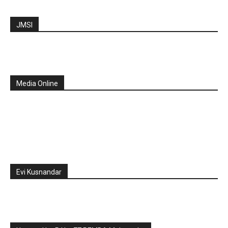
JMSI
Media Online
Evi Kusnandar