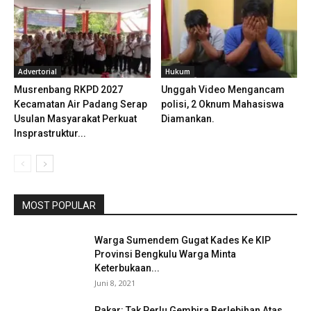
Advertorial
Hukum
Musrenbang RKPD 2027
Unggah Video Mengancam
Kecamatan Air Padang Serap
polisi, 2 Oknum Mahasiswa
Usulan Masyarakat Perkuat
Diamankan.
Insprastruktur...
MOST POPULAR
Warga Sumendem Gugat Kades Ke KIP
Provinsi Bengkulu Warga Minta
Keterbukaan...
Juni 8, 2021
Pakar: Tak Perlu Gembira Berlebihan Atas