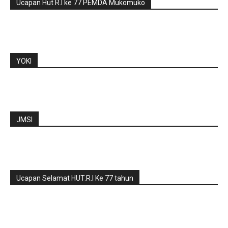
Ucapan Hut R.I ke 77 PEMDA Mukomuko
YOKI
JMSI
Ucapan Selamat HUT.R.I Ke 77 tahun