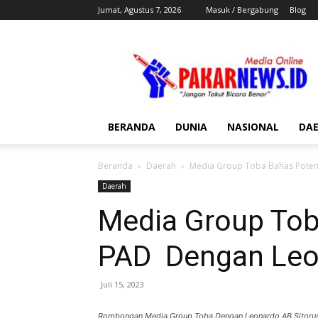
Jumat, Agustus 7, 2026
Masuk / Bergabung
Blog
Pakar
News
BERANDA
DUNIA
NASIONAL
DA
Beranda
Daerah
Media Group Toba Bahas Poten
Daerah
Media Group Tob
PAD Dengan Leo
Juli 15, 2023
Rombongan Media Group Toba Dengan Leonardo AB Sitoru