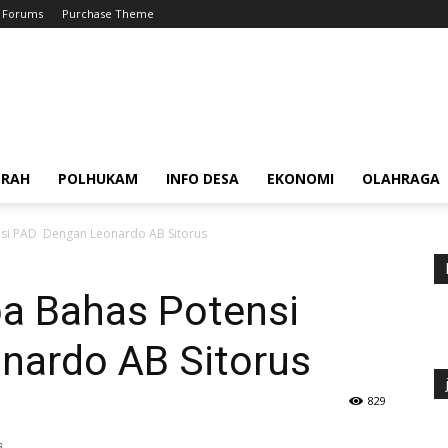
Forums
Purchase Theme
ERAH
POLHUKAM
INFO DESA
EKONOMI
OLAHRAGA
si PAD Dengan Leonardo AB Sitorus
a Bahas Potensi
nardo AB Sitorus
829
s