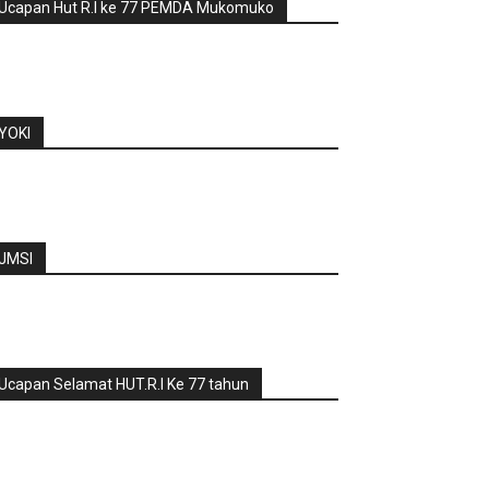
Ucapan Hut R.I ke 77 PEMDA Mukomuko
YOKI
JMSI
Ucapan Selamat HUT.R.I Ke 77 tahun