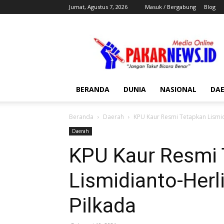
Jumat, Agustus 7, 2026
Masuk / Bergabung
Blog
Pakar
News
BERANDA
DUNIA
NASIONAL
DA
Beranda
Daerah
KPU Kaur Resmi Tetapkan Lismi
Daerah
KPU Kaur Resmi 
Lismidianto-Her
Pilkada