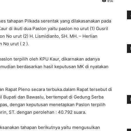
856
ses tahapan Pilkada serentak yang dilakasanakan pada
r di ikuti dua Paslon yaitu paslon no urut (1) Gusril
on No urut (2) H. Lismidianto, SH. MH. – Herlian
No urut ( 2 ).
paslon terpilih oleh KPU Kaur, dikarnakan adanya
emudian berdasarkan hasil keputusan MK di nyatakan
kan Rapat Pleno secara terbuka.dalam Rapat tersebut di
akil Bupati dan Bawaslu, bertempat di Gedung Serba
as, dengan keputusan menetapkan Paslon terpilih
hrin, ST. dengan perolehan : 40.792 suara.
ksanakan tahapan berikutnya yaitu mengusulkan