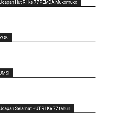
Ucapan Hut R.I ke 77 PEMDA Mukomuko
YOKI
JMSI
Ucapan Selamat HUT.R.I Ke 77 tahun