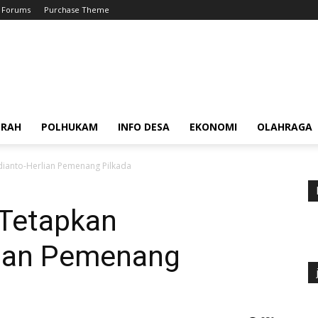
Forums
Purchase Theme
ERAH
POLHUKAM
INFO DESA
EKONOMI
OLAHRAGA
dianto-Herlian Pemenang Pilkada
Tetapkan
lian Pemenang